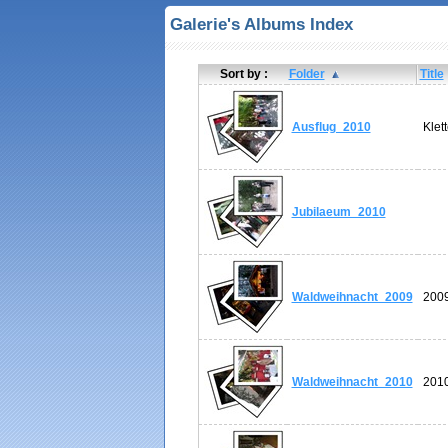
Galerie's Albums Index
Sort by :
Folder
Title
Ausflug_2010
Klet
Jubilaeum_2010
Waldweihnacht_2009
200
Waldweihnacht_2010
201