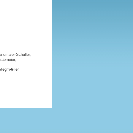
andmaier-Schuller,
rabmeier,
Stegm�ller,